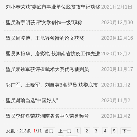
关爱活动
日
·
刘小春荣获“娄底市事业单位脱贫攻坚记功奖
2021月2月1日
励”
·
盟员游宇明获评“文学创作一级”职称
2020月12月30
日
·
盟员周凌博、王旭容领衔的论文获奖
2020月12月16
日
·
盟员卿艳华、唐彩艳 获湖南省抗疫工作先进
2020月12月2
个人
日
·
盟员袁铁军获评省武术大赛优秀裁判员
2020月11月17
日
·
郭广军、王晓军、刘自英3名盟员 获娄底市
2020月11月2
第十二届哲学社会科学
日
·
盟员谢瑜当选“中国好人”
2020月11月2
日
·
盟员李红辉荣获湖南省名中医荣誉称号
2020月11月2
总数：213条
1
/11
首页
上一页
1
2
3
4
5
下一
日