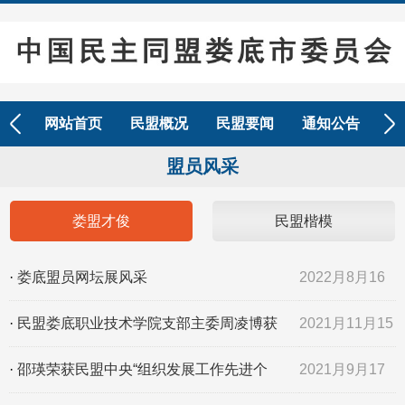
Next
网站首页
民盟概况
民盟要闻
通知公告
参
盟员风采
娄盟才俊
民盟楷模
·
娄底盟员网坛展风采
2022月8月16
日
·
民盟娄底职业技术学院支部主委周凌博获
2021月11月15
评“湖南农业职教名师”
日
·
邵瑛荣获民盟中央“组织发展工作先进个
2021月9月17