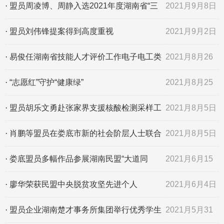
人”荣誉称号
日
·
盟员周凌博、周静入选2021年度湖南省“三
2021月9月8日
区”科技人才选派名
·
盟员刘伟锋提案得到高度重视
2021月9月2日
·
易俊任湖南省技能人才评价工作电子电工类
2021月8月26
专家委员会副主任委员
日
·
“志愿红”守护“健康绿”
2021月8月25
日
·
盟员胡乐文勇赴张家界支援核酸检测采样工
2021月8月5日
作
·
肖鹏等盟员在娄底市新的社会阶层人士联合
2021月8月5日
会任职
·
娄底盟员多幅作品参展湖南民盟“大道同
2021月6月15
行”书画展
日
·
廖华荣获民盟中央脱贫攻坚先进个人
2021月6月4日
·
盟员企业湖南楚才事务所集团举行优秀学生
2021月5月31