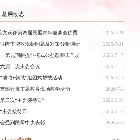
开
基层动态
论文获评第四届民盟青年座谈会优秀
2026-7-31
现场教学活动
业降本增效现状问题及对策分析调研
2026-7-31
—第九期萨提亚模式公益教师工作坊
2026-7-17
政府副市长、民盟娄底市委会主委傅小松出席活
六届二次主委会议
2026-7-15
谢四连...
“地域+领域”组团式帮扶活动
2026-7-15
待日”
支部开展主题教育现场教学活动
2026-7-3
娄底市委会主委傅小松接待了青年盟员、娄底市交
第二次“主委接待日”
2026-6-23
“主委接待日”
2026-6-16
及对策分析调研
会受到民盟中央表彰
2026-6-9
物流业降本增效现状问题及对策分析调研。...