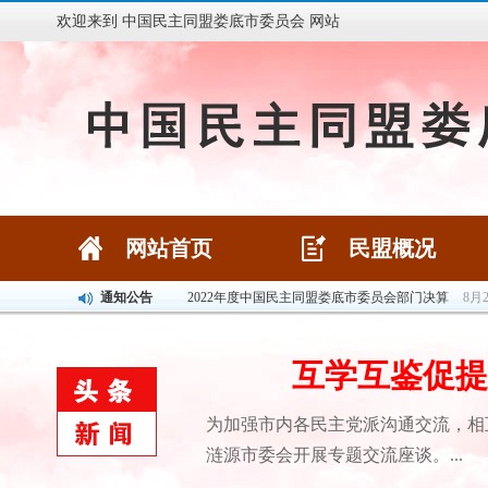
欢迎来到 中国民主同盟娄底市委员会 网站
网站首页
民盟概况
网站首页
民盟概况
2022年度中国民主同盟娄底市委员会部门决算
8月
通知公告
民盟娄底市委会关于开展“矢志不渝跟党走、携手奋
关于举办民盟娄底市委会第八届运动会的通知
6月
民盟中央关于学习贯彻中共十九届六中全会精神的决
互学互鉴促提
民盟娄底市委会关于开展“喜迎党代会、献策新娄底
为加强市内各民主党派沟通交流，相
关于举办“民盟娄底市委庆祝中国共产党成立100周年
涟源市委会开展专题交流座谈。...
关于举办“民盟娄底市委庆祝中国共产党成立100周年