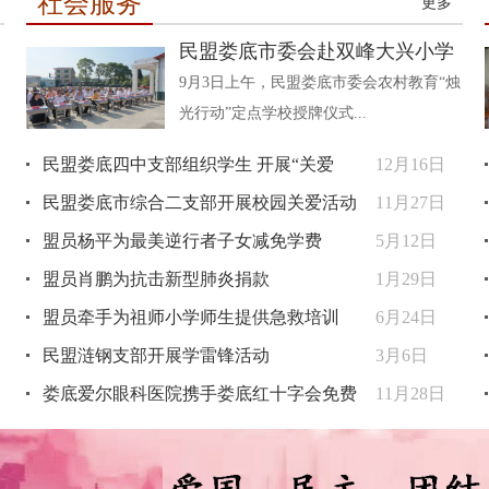
社会服务
更多
民盟娄底市委会赴双峰大兴小学
9月3日上午，民盟娄底市委会农村教育“烛
光行动”定点学校授牌仪式...
民盟娄底四中支部组织学生 开展“关爱
12月16日
民盟娄底市综合二支部开展校园关爱活动
11月27日
盟员杨平为最美逆行者子女减免学费
5月12日
盟员肖鹏为抗击新型肺炎捐款
1月29日
盟员牵手为祖师小学师生提供急救培训
6月24日
民盟涟钢支部开展学雷锋活动
3月6日
娄底爱尔眼科医院携手娄底红十字会免费
11月28日