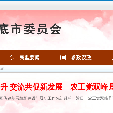
民盟要闻
参政议政
民盟要闻
参政议政
25日
进新时代”政治交接主题教育工作
6月15日
15日
定
升 交流共促新发展—农工党双峰
11月25日
”活动的通知
9月17日
互借鉴基层组织建设与履职工作先进经验，近日，农工党双峰县
、中国民主同盟成立80周年
9月17日
、中国民主同盟成立80周年
9月17日