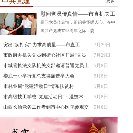
中共党建
更多
慰问党员传真情——市直机关工
慰问党员传真情，组织关怀暖人心。在中
国共产党成立98周年之际，娄...
突出“实打实” 力求高质量——市直工
7月29日
市政府办机关党员到街心社区开展“党员
7月29日
市城管执法支队机关支部邀请普通党员上
5月8日
娄底一小举行党总支换届选举大会
5月8日
市林业局“党建活动日”情系扶贫村
5月8日
市高级技工学校“党建活动日”：送技术
5月8日
山西长治党务工作者到市中心医院参观交
5月8日