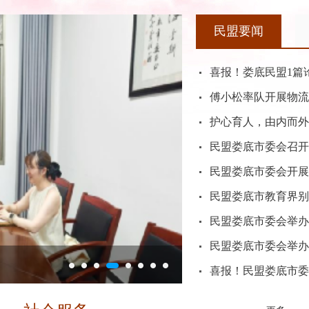
民盟娄星区第六次代表大会召
5月28日
盟成立80周年系列活动的通
4月23日
民盟要闻
开。...
25日
喜报！娄底民盟1篇
进新时代”政治交接主题教育工作
6月15日
娄底市教育界别支部开展主题教育
15日
傅小松率队开展物流
定
11月25日
护心育人，由内而外
部盟员到陶龛学校、春元中学开展主题教育现场教学活动。市人民
”活动的通知
9月17日
民盟娄底市委会召开
委吴志奇，湖南人文科技学院信息学院院长、民盟娄底市委会副主委
、中国民主同盟成立80周年
9月17日
民盟娄底市委会开展
民盟娄底市委会举办第二次“主委接
、中国民主同盟成立80周年
9月17日
民盟娄底市教育界别
5月28日
六届委员会第二次“主委接待日”活动。市人民政府副市长、民盟
民盟娄底市委会举办
盟成立80周年系列活动的通
4月23日
市委会专职副主委吴志奇参加座谈。...
民盟娄底市委会举办
率队开展物流业降本增效现状问题
喜报！民盟娄底市委
娄底市委会主委傅小松，率队赴新合作湘中国际物流园开展娄底市