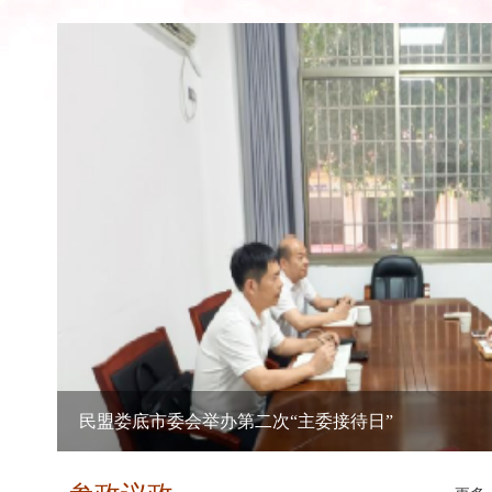
民盟娄底市委关于部分基层组织负责人的任免通知
关于开展庆祝中国共产党成立100周年、 中国民主同
7月19日，民盟娄星区第六次代表大会召
2022年度中国民主同盟娄底市委员会部门决算
8月
民盟娄底市委会关于开展“矢志不渝跟党走、携手奋
民盟
关于举办民盟娄底市委会第八届运动会的通知
6月
民盟中央关于学习贯彻中共十九届六中全会精神的决
6月30日，民盟娄底市教育界别支
民盟娄底市委会关于开展“喜迎党代会、献策新娄底
动并讲话，民盟娄底市委会专职副主
关于举办“民盟娄底市委庆祝中国共产党成立100周年
关于举办“民盟娄底市委庆祝中国共产党成立100周年
民盟娄底市委关于部分基层组织负责人的任免通知
6月22日，民盟娄底市委会举行第
关于开展庆祝中国共产党成立100周年、 中国民主同
通运输局法制科科长伍佩依，民盟娄底
傅小松
民盟娄底市委会举办“主委接待日”
7月30日，市人民政府副市长、民盟