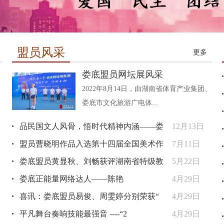
盟员风采
更多
娄底盟员网坛展风采
2022年8月14日，由湖南省体育产业集团、
娄底市文化旅游广电体...
品民国文人风骨，悟时代精神内涵——娄
12月13日
盟员曹晓明作品入选第十四届全国美术作
7月11日
娄底盟员黄显秋、刘畅获评湖南省特级教
5月22日
娄底正能量网络达人——陈艳
4月29日
喜讯：娄底盟员易俊、周雯婷分别荣获“
4月29日
平凡舞台奏响技能最强音 ----“2
4月29日